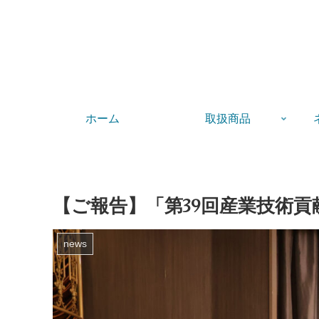
ホーム
取扱商品
【ご報告】「第39回産業技術
news