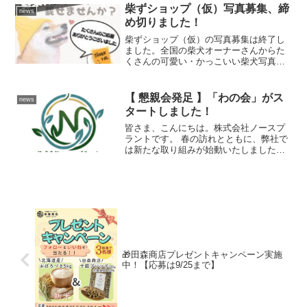
柴ずショップ（仮）写真募集、締
news
め切りました！
柴ずショップ（仮）の写真募集は終了し
ました。全国の柴犬オーナーさんからた
くさんの可愛い・かっこいい柴犬写真が
集まりました。ご協力ありがとうござい
ました。
【 懇親会発足 】「わの会」がス
news
タートしました！
皆さま、こんにちは。株式会社ノースプ
ラントです。 春の訪れとともに、弊社で
は新たな取り組みが始動いたしました。
従業員主導の親睦会「わの会」が誕生こ
の度、スタッフたちの「もっと交流を深
めたい」という熱い要望を受け、令和8年
4月1日に親睦会を設...
🎁田森商店プレゼントキャンペーン実施
中！【応募は9/25まで】