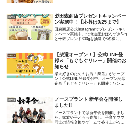
道はすっかり秋模様で肌寒くなってきま
したが、田森商店では、🔥激アツキャン
ペーン🔥を開催中です！！ ただいま田森
商店Instagra...
🎁田森商店プレゼントキャンペー
news
ン実施中！【応募は9/25まで】
田森商店公式Instagramでプレゼントキャ
ンペーン実施中。北海道産おぼろづき5kg
と十穀ブレンド300gを抽選で3名様に。応
募は9/25まで！
【柴選オープン！】公式LINE登
news
録＆「もぐもぐリレー」開催のお
知らせ
柴犬好きのためのお店「柴選」がオープ
ン！公式LINE登録受付中。オープン記念
企画「もぐもぐリレー」も開催！ワンち
ゃんとの毎日がもっと楽しくなる情報を
お届けします。
ノースプラント 新年会を開催し
news
ました!!
ノースプラントでは新年会を開催しまし
た。家族や子どもも参加し、子育てママ
同士の情報交換やゲームで盛り上がる和
やかな社内イベントとなりました。